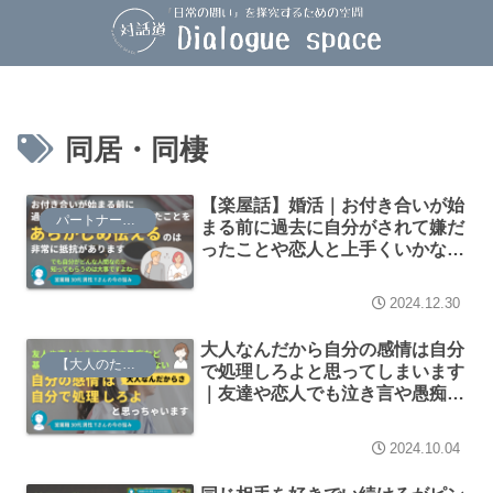
同居・同棲
【楽屋話】婚活｜お付き合いが始
パートナーシップ
まる前に過去に自分がされて嫌だ
ったことや恋人と上手くいかなく
なった理由などをあらかじめ伝え
るべきでしょうか
2024.12.30
大人なんだから自分の感情は自分
【大人のための】総合的な探究の時間
で処理しろよと思ってしまいます
｜友達や恋人でも泣き言や愚痴は
基本聞きたくありません
2024.10.04