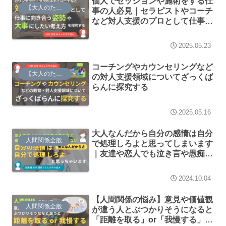
個人でセッションや施術をする仕
【大人のための】総合的な探究の時間
事の人必見｜セラピストやコーチ
など対人支援のプロとして仕事に
向き合う姿勢や大事にしたい考え
方を探究する
2025.05.23
コーチングやカウンセリングなど
【大人のための】総合的な探究の時間
の対人支援領域についてざっくば
らんに探究する
2025.05.16
大人なんだから自分の感情は自分
人間関係全般
で処理しろよと思ってしまいます
｜友達や恋人でも泣き言や愚痴は
基本聞きたくありません
2024.10.04
【人間関係の悩み】意見や価値観
人間関係全般
が違う人とぶつかりそうになると
「距離を取る」or「我慢する」の