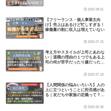
なる考え方を解説
2025.08.01
【フリーランス・個人事業主向
仕事・キャリア
け】売上はあるけど忙しすぎる！
稼働量の割に収入は増えていない
2025.07.25
考え方やスタイルが上司とあわな
人間関係全般
い｜退職の理由の１つでもある上
司の何が苦手だったり嫌だったの
かをあらためて探究してみる
2025.07.18
【人間関係の悩みいろいろ】人の
自己探究
上に立つということに拒否感があ
る｜友だちや家族の定義って？な
ど
2025.05.30