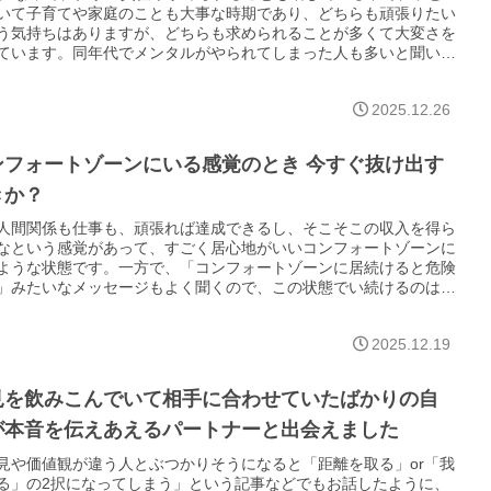
いて子育てや家庭のことも大事な時期であり、どちらも頑張りたい
う気持ちはありますが、どちらも求められることが多くて大変さを
ています。同年代でメンタルがやられてしまった人も多いと聞い
みんなどうしているんでしょうか。
2025.12.26
ンフォートゾーンにいる感覚のとき 今すぐ抜け出す
きか？
人間関係も仕事も、頑張れば達成できるし、そこそこの収入を得ら
なという感覚があって、すごく居心地がいいコンフォートゾーンに
ような状態です。一方で、「コンフォートゾーンに居続けると危険
」みたいなメッセージもよく聞くので、この状態でい続けるのはよ
くて、なんか抜け出さなくてはいけないのか？という気持ちもあり
。
2025.12.19
見を飲みこんでいて相手に合わせていたばかりの自
が本音を伝えあえるパートナーと出会えました
見や価値観が違う人とぶつかりそうになると「距離を取る」or「我
る」の2択になってしまう」という記事などでもお話したように、