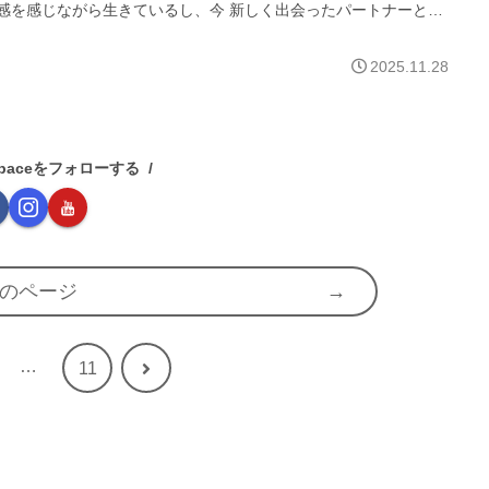
感を感じながら生きているし、今 新しく出会ったパートナーとは
に深い関係性を築けている感じもあり、日々充足感や楽しさがあり
。
2025.11.28
e spaceをフォローする
のページ
…
次
11
へ