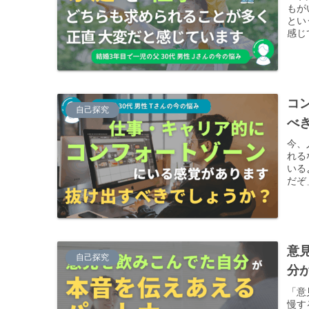
もが
とい
感じ
て、
コ
自己探究
べ
今、
れる
いる
だぞ
くな
ます
意
自己探究
分
「意
慢す