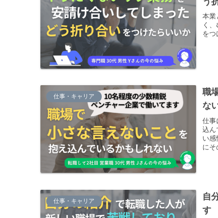
う
本業
く、
をつ
職
仕事・キャリア
な
仕事
込ん
い感
にそ
自
仕事・キャリア
す