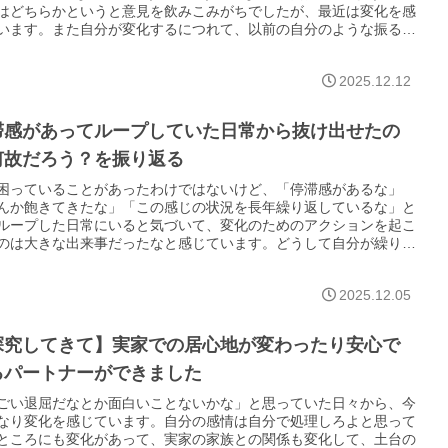
はどちらかというと意見を飲みこみがちでしたが、最近は変化を感
います。また自分が変化するにつれて、以前の自分のような振る舞
している人をみると、自分のことは棚に上げてちょっとイラッとし
ることに気づきました。
2025.12.12
滞感があってループしていた日常から抜け出せたの
何故だろう？を振り返る
困っていることがあったわけではないけど、「停滞感があるな」
んか飽きてきたな」「この感じの状況を長年繰り返しているな」と
ループした日常にいると気づいて、変化のためのアクションを起こ
のは大きな出来事だったなと感じています。どうして自分が繰り返
ら抜け出せたのかをあらためて探究してみたいです。
2025.12.05
探究してきて】実家での居心地が変わったり安心で
るパートナーができました
ごい退屈だなとか面白いことないかな」と思っていた日々から、今
なり変化を感じています。自分の感情は自分で処理しろよと思って
ところにも変化があって、実家の家族との関係も変化して、土台の