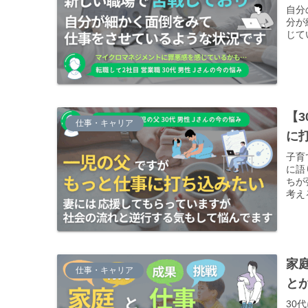
自分
分が
じて
【
仕事・キャリア
に
子育
に語
ちが
考え
家
仕事・キャリア
と
30