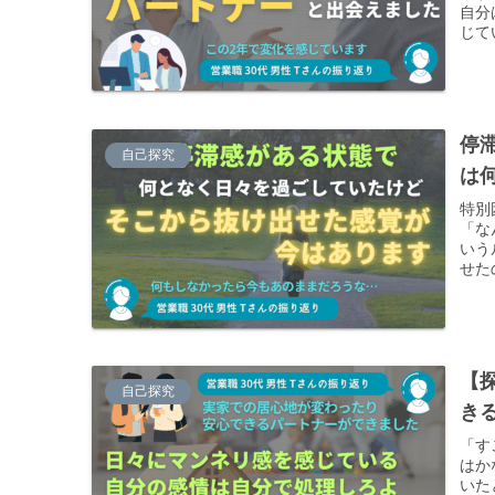
自分
じて
いを
てい
停
自己探究
は
特別
「な
いう
せた
しか
【
自己探究
き
「す
はか
いた