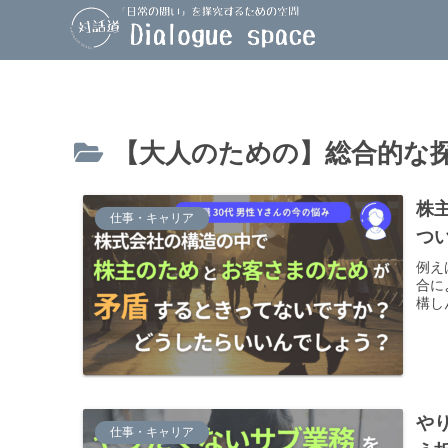
【大人のための】総合的な
株
仕事・キャリア
つ
例え
合に
構し
や
仕事・キャリア