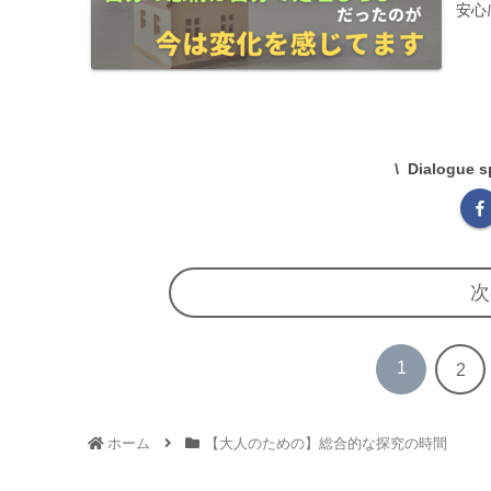
安心
本当
ます
Dialogu
次
1
2
ホーム
【大人のための】総合的な探究の時間