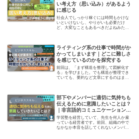
自己探究
い考え方（思い込み）があるよう
に感じる
社会人でしっかり稼ぐには時間もかけな
いといけないし、やりがいも必要だけ
ど、大変なこともあるべきだよねみたい
な、仕事に対して自分の中に「こういう
ものだ」という固い考え方があるような
気がします。「前例がないから」「見た
ライティング系の仕事で時間がか
ことがないから」「これは両立できるも
ビジネススキル・知識
のではない」「私にはできない」など、
かってしまいます｜どこに難しさ
自分に自分で制限をかけてしまって、幸
を感じているのかを探究する
せの可能性も制限してしまっているよう
な感じもしました。
前回は、「まず構造を整理して図解化す
る」を学びました。でも構造が整理でき
ていても、要約など文章にするのはまた
別の難しさがあります。いったい「ライ
ティング」のどこを苦手としているの
か、何に時間がかかってしまっているの
部下やメンバーに適切に気持ちも
かの原因を探りつつ、どういう意識やス
ビジネススキル・知識
キルを身につけていくといいのかを考え
伝えるために意識したいことは？
たいです。
｜非言語的コミュニケーションが
苦手です
学習塾を経営していて、先生を何人か雇
っている経営者です。前回、組織の中で
なかなか本音を話してくれないメンバー
に対して、まずは自分が自己開示し、メ
ンバーの方に、大事な戦力だと思ってい