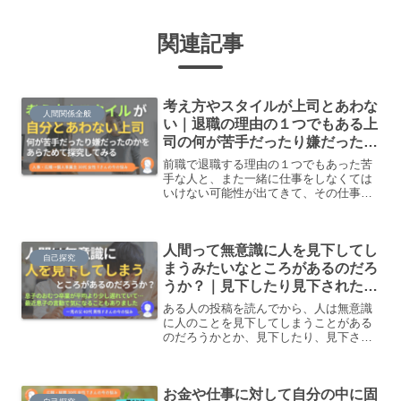
関連記事
考え方やスタイルが上司とあわな
人間関係全般
い｜退職の理由の１つでもある上
司の何が苦手だったり嫌だったの
かをあらためて探究してみる
前職で退職する理由の１つでもあった苦
手な人と、また一緒に仕事をしなくては
いけない可能性が出てきて、その仕事を
辞めるか、その人もいるけど続けるかを
悩んでいます。当時はなかなか考える余
裕がなかったので、その人の何が苦手だ
人間って無意識に人を見下してし
ったり嫌だったのかをあらためて探究し
自己探究
てみたいです。
まうみたいなところがあるのだろ
うか？｜見下したり見下されたく
ないと1人でいろいろ考えていた
ある人の投稿を読んでから、人は無意識
ら混乱してきました
に人のことを見下してしまうことがある
のだろうかとか、見下したり、見下され
たりしたくないときに自分はどうしたら
いいのだろうかとか、1人でいろいろ考え
始めてしまい、結論も出ず、混乱してい
お金や仕事に対して自分の中に固
ます。