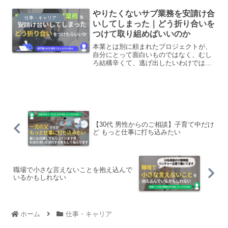
て、長く勤めてほしいと思っていること
やりたくないサブ業務を安請け合
を伝えていきたいという話になりました
仕事・キャリア
が、感情や気持ちを伝えることに、苦手
いしてしまった｜どう折り合いを
意識があり、ちゃんとできるか不安で
つけて取り組めばいいのか
す。
本業とは別に頼まれたプロジェクトが、
自分にとって面白いものではなく、むし
ろ結構辛くて、逃げ出したいわけではな
いけど、どう折り合いをつけて取り組む
か悩んでいます。
【30代 男性からのご相談】子育て中だけ
ど もっと仕事に打ち込みたい
職場で小さな言えないことを抱え込んで
いるかもしれない
ホーム
仕事・キャリア