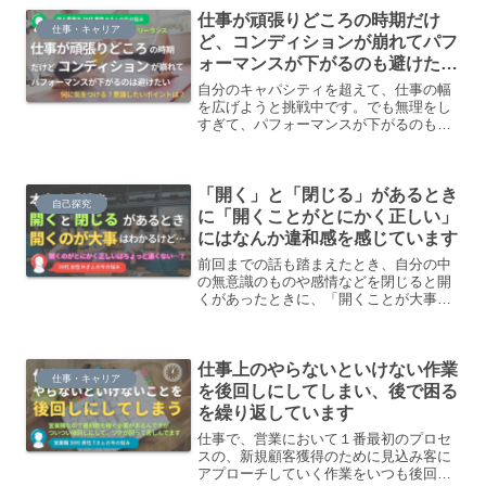
人かどうかってどう見極めたらいいので
仕事が頑張りどころの時期だけ
しょうか？
仕事・キャリア
ど、コンディションが崩れてパフ
ォーマンスが下がるのも避けた
い…何に気をつけたらいい？意識
自分のキャパシティを超えて、仕事の幅
するポイントは？
を広げようと挑戦中です。でも無理をし
すぎて、パフォーマンスが下がるのも避
けたいと考えています。ちょっと今は頑
張りどころというときに、どういう観点
でコンディショニングについて考えたら
「開く」と「閉じる」があるとき
いいでしょうか。
自己探究
に「開くことがとにかく正しい」
にはなんか違和感を感じています
前回までの話も踏まえたとき、自分の中
の無意識のものや感情などを閉じると開
くがあったときに、「開くことが大事」
「開いて表現しよう」寄りのコミュニテ
ィに所属していたときに、今の私は閉じ
る寄りだから、それがしんどいのかなぁ
仕事上のやらないといけない作業
と思いました。
仕事・キャリア
を後回しにしてしまい、後で困る
を繰り返しています
仕事で、営業において１番最初のプロセ
スの、新規顧客獲得のために見込み客に
アプローチしていく作業をいつも後回し