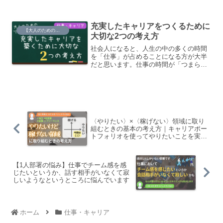
にしてしまい、当然ですが後で困るとい
うパターンを何度も繰り返してしまって
います。所謂種まき的なところで、単純
充実したキャリアをつくるために
作業で数をこなさないといけないのです
【大人のための】リテラシー道場
が、目の前のお客さんを優先してしまっ
大切な2つの考え方
て、ついそこに取り組むことを後回しに
社会人になると、人生の中の多くの時間
しがちです。
を「仕事」が占めることになる方が大半
だと思います。仕事の時間が「つまらな
い」「苦痛な」時間なのか、「やりがい
がある」「充実した」時間なのかは、そ
の人の人生の充実度に関わる大きな要素
ではないでしょうか。では、もし充実し
たキャリアを築きたいと思ったら、どの
ような考え方が大切なのでしょうか。
〈やりたい〉×〈稼げない〉領域に取り
組むときの基本の考え方｜キャリアポー
トフォリオを使ってやりたいことを実現
する！
【1人部署の悩み】仕事でチーム感を感
じたいというか、話す相手がいなくて寂
しいようなというところに悩んでいます
ホーム
仕事・キャリア