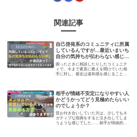
関連記事
自己啓発系のコミュニティに所属
【大人のための】総合的な探究の時間
しているんですが…最近いまいち
自分の気持ちが伝わらない感じが
ある
困ったときに相談したりしたコミュニテ
ィで、今まで素直に教えを聞けていた相
手に対し、最近は違和感を感じることも
あって…特に私の気持ちが伝わらない感
じがあります。相手のメッセージの勢い
が強すぎてそれが自分にあわないという
相手が情緒不安定になりやすい人
か…
人間関係全般
かどうかってどう見極めたらいい
のでしょうか？
昔お付き合いしていた方は、少しでもネ
ガティブな指摘をすると泣き出してしま
うような感じでした……相手が情緒的に
安定しているかを見極める方法ってあり
ますか？相手が情緒不安定になりやすい