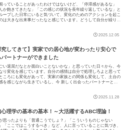
困っていることがあったわけではないけど、「停滞感があるな」
んか飽きてきたな」「この感じの状況を長年繰り返しているな」と
ループした日常にいると気づいて、変化のためのアクションを起こ
のは大きな出来事だったなと感じています。どうして自分が繰り返
ら抜け出せたのかをあらためて探究してみたいです。
2025.12.05
探究してきて】実家での居心地が変わったり安心で
るパートナーができました
ごい退屈だなとか面白いことないかな」と思っていた日々から、今
なり変化を感じています。自分の感情は自分で処理しろよと思って
ところにも変化があって、実家の家族との関係も変化して、土台の
感を感じながら生きているし、今 新しく出会ったパートナーとは
に深い関係性を築けている感じもあり、日々充足感や楽しさがあり
。
2025.11.28
知心理学の基本の基本！～大活躍するABC理論！
が思ったよりも「普通こうでしょ？」「こういうものじゃない
」「ここではこうするべき」など、人に言っていることに気づき、