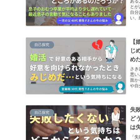
ある
とが
自分
い、
【
自己探究
じ
め
さき
悪い
面か
や自
がし
考え
失
自己探究
ど
は
「失