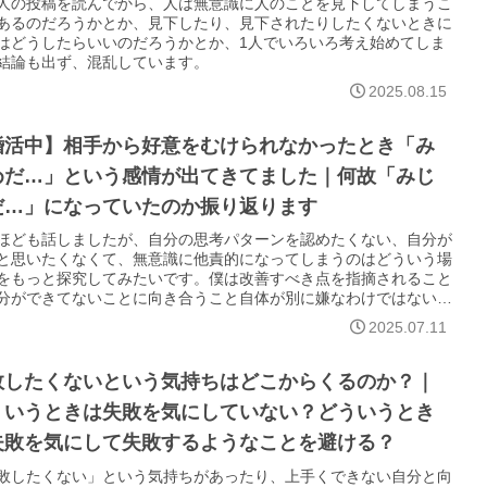
人の投稿を読んでから、人は無意識に人のことを見下してしまうこ
あるのだろうかとか、見下したり、見下されたりしたくないときに
はどうしたらいいのだろうかとか、1人でいろいろ考え始めてしま
結論も出ず、混乱しています。
2025.08.15
婚活中】相手から好意をむけられなかったとき「み
めだ…」という感情が出てきてました｜何故「みじ
だ…」になっていたのか振り返ります
ほども話しましたが、自分の思考パターンを認めたくない、自分が
と思いたくなくて、無意識に他責的になってしまうのはどういう場
をもっと探究してみたいです。僕は改善すべき点を指摘されること
分ができてないことに向き合うこと自体が別に嫌なわけではない気
たので、じゃあどういうときに他責的になってしまうのか…もっと
2025.07.11
てみたいです。
敗したくないという気持ちはどこからくるのか？｜
ういうときは失敗を気にしていない？どういうとき
失敗を気にして失敗するようなことを避ける？
敗したくない」という気持ちがあったり、上手くできない自分と向