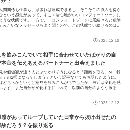
きか？
人間関係も仕事も、頑張れば達成できるし、そこそこの収入を得ら
なという感覚があって、すごく居心地がいいコンフォートゾーンに
ような状態です。一方で、「コンフォートゾーンに居続けると危険
」みたいなメッセージもよく聞くので、この状態でい続けるのはよ
くて、なんか抜け出さなくてはいけないのか？という気持ちもあり
。
2025.12.19
見を飲みこんでいて相手に合わせていたばかりの自
が本音を伝えあえるパートナーと出会えました
見や価値観が違う人とぶつかりそうになると「距離を取る」or「我
る」の2択になってしまう」という記事などでもお話したように、
はどちらかというと意見を飲みこみがちでしたが、最近は変化を感
います。また自分が変化するにつれて、以前の自分のような振る舞
している人をみると、自分のことは棚に上げてちょっとイラッとし
ることに気づきました。
2025.12.12
滞感があってループしていた日常から抜け出せたの
何故だろう？を振り返る