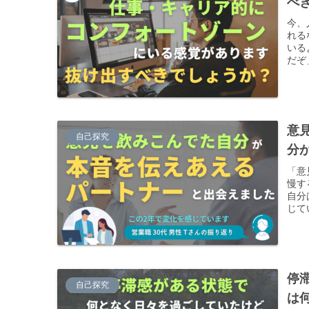
べ
今、
れる
いる
だぞ
くな
ます
意
自己探究
分
「意
慢す
自分
じて
いを
てい
停
自己探究
は