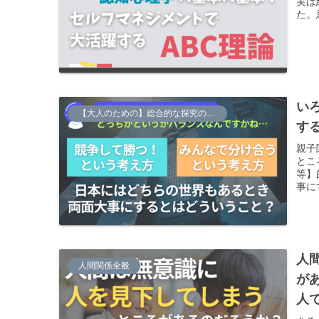
実は
た。
を外
い
【大人のための】総合的な探究の時間
す
親子
とこ
等】
事に
人
人間関係全般
が
人