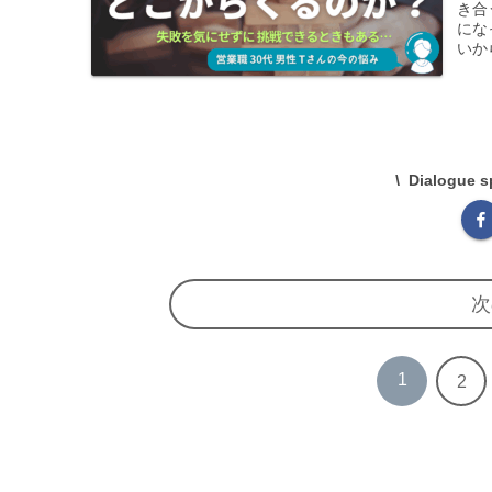
き合
にな
いか
気に
とを
Dialogu
次
1
2