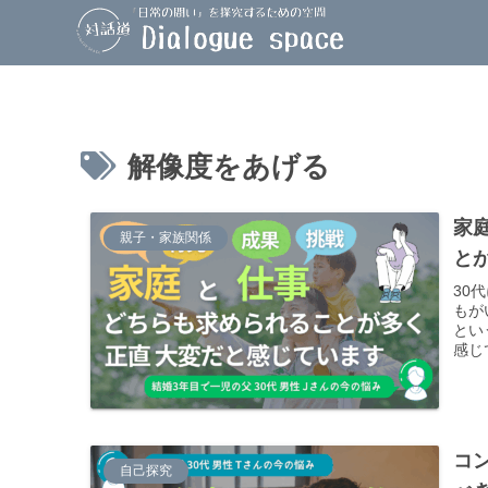
解像度をあげる
家
親子・家族関係
と
30
もが
とい
感じ
て、
コ
自己探究