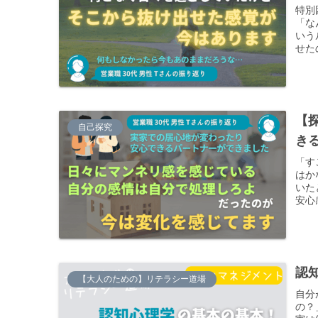
特別
「な
いう
せた
しか
【
自己探究
き
「す
はか
いた
安心
本当
ます
認
【大人のための】リテラシー道場
自分
の？