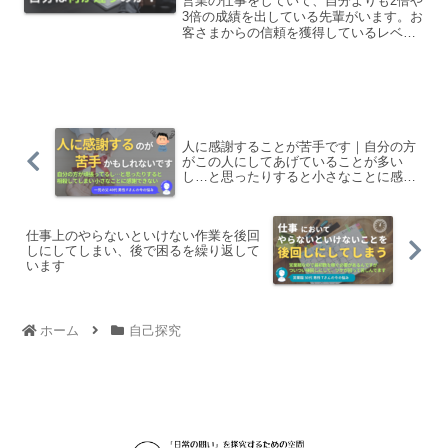
いでしょうか。
営業の仕事をしていて、自分よりも2倍や
3倍の成績を出している先輩がいます。お
客さまからの信頼を獲得しているレベル
であったりだとか、案件の獲得とその後
の進捗、ハンドリングみたいなところを
含めてグリップ力がものすごい強いなと
いう風に傍から見ていて思うんですけど
も、具体的に自分とどう違うのかという
のはよくわからない状態です。自分と先
輩の違いは何なのか。どうしたら先輩に
人に感謝することが苦手です｜自分の方
近づけるのか、探究してみたいです。
がこの人にしてあげていることが多い
し…と思ったりすると小さなことに感謝
する気持ちになれません
仕事上のやらないといけない作業を後回
しにしてしまい、後で困るを繰り返して
います
ホーム
自己探究