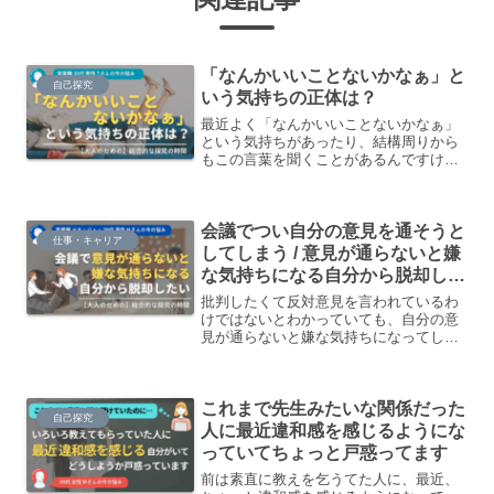
「なんかいいことないかなぁ」と
自己探究
いう気持ちの正体は？
最近よく「なんかいいことないかなぁ」
という気持ちがあったり、結構周りから
もこの言葉を聞くことがあるんですけ
ど、なぜその考えが浮かぶんでしょう
か？その正体はなんでしょうか？
会議でつい自分の意見を通そうと
仕事・キャリア
してしまう / 意見が通らないと嫌
な気持ちになる自分から脱却した
い
批判したくて反対意見を言われているわ
けではないとわかっていても、自分の意
見が通らないと嫌な気持ちになってしま
う…仕事でつい「自分の意見を通そうと
する」まだまだな自分がいます…
これまで先生みたいな関係だった
自己探究
人に最近違和感を感じるようにな
っていてちょっと戸惑ってます
前は素直に教えを乞うてた人に、最近、