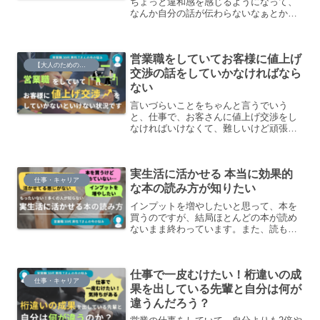
ちょっと違和感を感じるようになって、
なんか自分の話が伝わらないなぁとか相
手の話を素直に聞けないなぁということ
が起こってます。
営業職をしていてお客様に値上げ
【大人のための】総合的な探究の時間
交渉の話をしていかなければなら
ない
言いづらいことをちゃんと言うでいう
と、仕事で、お客さんに値上げ交渉をし
なければいけなくて、難しいけど頑張ら
ないとという状況です。言わずに低単価
でやっていたら、こちらがやはりしんど
いですし、言わないという選択肢はない
実生活に活かせる 本当に効果的
んですけど、お客様に気持ちよく受けて
仕事・キャリア
もらえるように、何かもっと自分にでき
な本の読み方が知りたい
ることはあるんじゃないかと思ったりし
インプットを増やしたいと思って、本を
ています。
買うのですが、結局ほとんどの本が読め
ないまま終わっています。また、読もう
としても読むのに時間がかかってしまっ
たり、ちゃんと頭の中に入らず、文字を
上滑りして読んでしまっている感覚があ
仕事で一皮むけたい！桁違いの成
ったりして、最後まで読み切れないとい
仕事・キャリア
うことが結構多くあります。本を読ん
果を出している先輩と自分は何が
で、仕事や実生活に活かせるようになる
違うんだろう？
ためにはどのようなことを意識したらい