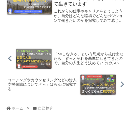
て生きています
これからの仕事やキャリアをどうしよう
か、自分はどんな職場でどんなポジショ
ンで働きたいのかを探究してみて感じた
のは、自分が仕事や職場に1番求めている
のは、孤独感からくる「居場所がほし
い」という気持ちかもしれないと思いま
した。
「○○しなきゃ」という思考から抜け出せ
たら、ずっとそれを基準に活きてきたの
で、自分の人生どう決めていけばいいん
だっけ？となっています
コーチングやカウンセリングなどの対人
支援領域についてざっくばらんに探究す
る
ホーム
自己探究