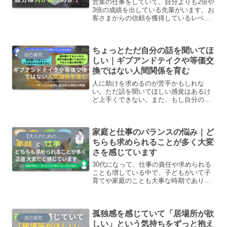
営業の仕事をしていて、自分よりも2倍や
3倍の成績を出している先輩がいます。お
客さまからの信頼を獲得しているレベル
であったりだとか、案件の獲得とその後
の進捗、ハンドリングみたいなところを
含めてグリップ力がものすごい強いなと
ちょっとただ自分の話を聞いてほ
いう風に傍から見ていて思うんですけど
自己探究
も、具体的に自分とどう違うのかという
しい｜ギブアンドテイクや等価交
のはよくわからない状態です。自分と先
換ではない人間関係を育む
輩の違いは何なのか。どうしたら先輩に
近づけるのか、探究してみたいです。
人に助けを求めるのが苦手かもしれな
い。ただ話を聞いてほしい感覚はあるけ
ど上手くできない。また、もし自分の話
を聞いてもらったら、相手の話も聞いて
あげたい。自分の話だけ聞いてもらうと
なると、居心地が悪いように感じます。
家庭と仕事のバランスの悩み｜ど
【大人のための】総合的な探究の時間
ちらも求められることが多く大変
さを感じています
30代になって、仕事の責任や求められる
ことも増している中で、子どもがいて子
育てや家庭のことも大事な時期であり、
どちらも頑張りたいという気持ちはあり
ますが、どちらも求められることが多く
て大変さを感じています。同年代でメン
孤独感を感じていて「居場所が欲
タルがやられてしまった人も多いと聞い
自己探究
て、みんなどうしているんでしょうか。
しい」という気持ちをずっと抱え