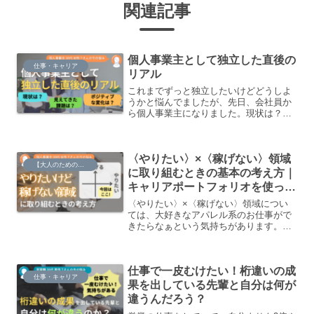
関連記事
個人事業主として独立した直後の
仕事・キャリア
リアル
これまでずっと独立したいけどどうしよ
うかと悩んでましたが、先日、会社員か
ら個人事業主になりました。現状は？ポ
ジティブな変化は？見えてきた課題は？
みたいな独立したてのリアルなところ
を、お話しながら整理していきたいで
〈やりたい〉×〈稼げない〉領域
す。
【大人のための】総合的な探究の時間
に取り組むときの基本の考え方｜
キャリアポートフォリオを使って
やりたいことを実現する！
〈やりたい〉×〈稼げない〉領域につい
ては、大好きなアパレル系のお仕事がで
きたらなぁという気持ちがあります。ま
だ全然具体的なイメージがないので、何
がしたいのか深堀するところから考えた
いです。また、〈やりたい〉×〈稼げな
仕事で一皮むけたい！桁違いの成
い〉領域に取り組むときのポイントがあ
仕事・キャリア
ったら知りたいです。
果を出している先輩と自分は何が
違うんだろう？