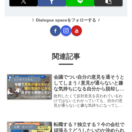
Dialogue spaceをフォローする
関連記事
会議でつい自分の意見を通そうと
ビジネススキル・知識
してしまう / 意見が通らないと嫌
な気持ちになる自分から脱却した
い
批判したくて反対意見を言われているわ
けではないとわかっていても、自分の意
見が通らないと嫌な気持ちになってしま
う…仕事でつい「自分の意見を通そうと
する」まだまだな自分がいます…
転職する？独立する？今の会社で
仕事・キャリア
頑張る？どうしたいのか決められ