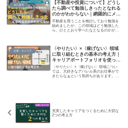
【不動産や投資について】どうし
くいったところもあったなと、感じたり
自己探究
もしています。まだまだ成長の余地があ
たら調べて勉強しきったとなれる
る嬉しさもありつつ、ちょっと情けない
のかがわからない｜網羅的にメリ
というか……反省モードの最近です。
ットデメリットを学習するために
不動産を買うことを検討しており勉強を
は？
始めましたが、この領域はどう勉強した
ら、ひととおり学べたなとなるのかがわ
かりません。調べ尽くす、勉強しきるみ
たいなことをしたいけど、学びたい領域
の全体像や構成要素のようなところがそ
〈やりたい〉×〈稼げない〉領域
もそも掴めなくて、どうアプローチして
仕事・キャリア
いいか毎回迷って、結局やれなかったり
に取り組むときの基本の考え方｜
とか、効果的にできないみたいなことが
キャリアポートフォリオを使って
あるなと思っています。
やりたいことを実現する！
〈やりたい〉×〈稼げない〉領域につい
ては、大好きなアパレル系のお仕事がで
きたらなぁという気持ちがあります。ま
だ全然具体的なイメージがないので、何
がしたいのか深堀するところから考えた
いです。また、〈やりたい〉×〈稼げな
い〉領域に取り組むときのポイントがあ
ったら知りたいです。
充実したキャリアをつくるために大切な
2つの考え方