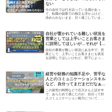
ない
今の会社では行き詰っている感があっ
て、転職や副業での独立も浮かぶけど…
決められないまま、日々過ごしていま
す。
自社が置かれている難しい状況を
ビジネススキル・知識
営業としては上手いことお客さま
に説明してほしいが…それが【で
きる部下】と【できない部下】ど
自社の事業が難しい状況にある中で、営
うマネジメントする？
業として、上手いことお客さまにも状況
を説明してほしいけれど、部下によって
は意図を誤解する可能性があり、指示・
マネジメントが難しい。
経営や財務の知識不足や、苦手な
自己探究
人とのコミュニケーションスキル
など、自分ってまだまだだなぁと
感じる機会が最近ありました
この探究の時間などで石川さんと話す中
で、あらためて感じたのが、自分って対
人コミュニケーション能力について、結
構穴だらけだったんだなぁということで
す。仕事についても、自分の実力という
か、いいお客様に恵まれていたからうま