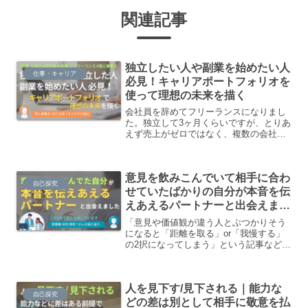
関連記事
独立したい人や副業を始めたい人
仕事・キャリア
必見！キャリアポートフォリオを
使って理想の未来を描く
会社員を辞めてフリーランスになりまし
た。独立して3ヶ月くらいですが、とりあ
えず売上がゼロではなく、複数の会社か
らお仕事をいただけています。ただ、忙
しいわりに欲しいだけの収入には足りて
いないのと、いただいているお仕事が苦
意見を飲みこんでいて相手に合わ
手だったり、できればやりたくない領域
自己探究
の内容もあり、ゆくゆくは違うところで
せていたばかりの自分が本音を伝
売上を立てていきたいです。まずは、現
えあえるパートナーと出会えまし
状と理想を整理できたらと思っていま
た
す。
「意見や価値観が違う人とぶつかりそう
になると「距離を取る」or「我慢する」
の2択になってしまう」という記事などで
もお話したように、自分はどちらかとい
うと意見を飲みこみがちでしたが、最近
は変化を感じています。また自分が変化
人を見下す/見下される｜能力な
するにつれて、以前の自分のような振る
自己探究
舞いをしている人をみると、自分のこと
どの差は別として相手に敬意を払