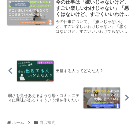
今の仕事は「嫌いじゃないけど、
いいでしょうか。
自己探究
すごい楽しいわけじゃない」「悪
くはないけど、すごくいいわけで
もない」
今の仕事について、「嫌いじゃないけ
ど、すごい楽しいわけじゃない」「悪く
はないけど、すごいいいわけでもないん
だよなぁ」というのを、結構長い間感じ
ていています。人間関係も上司も部下も
周りも自分のポジションも、本当に今 恵
まれてるなぁと思うんですけど、一方
で、どっかで引っかかる部分もある、
薄々何かが引っかかってるみたいな感じ
です。
出世する人ってどんな人？
弱さを見せあえるような場・コミュニテ
ィに興味がある / そういう場を作りたい
ホーム
自己探究