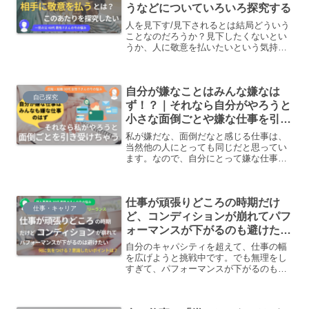
は棚に上げてちょっとイラッとしている
うなどについていろいろ探究する
ことに気づきました。
人を見下す/見下されるとは結局どういう
ことなのだろうか？見下したくないとい
うか、人に敬意を払いたいという気持ち
はあるけど、能力などに差はあるとし
て、それは別として相手に敬意を払うと
どういうことなのかなど、いろいろとも
自分が嫌なことはみんな嫌なは
うちょっと探究したいです。
自己探究
ず！？｜それなら自分がやろうと
小さな面倒ごとや嫌な仕事を引き
受けちゃう
私が嫌だな、面倒だなと感じる仕事は、
当然他の人にとっても同じだと思ってい
ます。なので、自分にとって嫌な仕事を
他の人にさせるのは、押し付けている感
じが気持ち悪くて、シュレッダーの片付
けみたいな職場の小さな面倒事や嫌な仕
仕事が頑張りどころの時期だけ
事をついつい引き受けてやってしまう自
仕事・キャリア
分がいます。
ど、コンディションが崩れてパフ
ォーマンスが下がるのも避けた
い…何に気をつけたらいい？意識
自分のキャパシティを超えて、仕事の幅
するポイントは？
を広げようと挑戦中です。でも無理をし
すぎて、パフォーマンスが下がるのも避
けたいと考えています。ちょっと今は頑
張りどころというときに、どういう観点
でコンディショニングについて考えたら