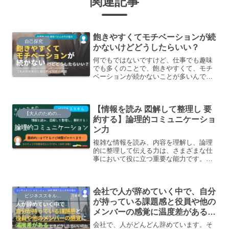
関連記事
飽きやすくてモチベーションが続
自己探究
かないけどどうしたらいい？
何でもではないですけど、仕事でも趣味
でも多くのことで、飽きやすくて、モチ
ベーションが続かないことが多いんです
けど、どうしたらいいですか？
【情報を読み 図解して整理し 要
【大人のための】リテラシー道場
約する】論理的コミュニケーショ
ン力
複雑な情報を読み、内容を理解し、論理
的に整理して伝える力は、さまざまな仕
事において役に立つ重要な能力です。今
回は、ライティング業務が苦手だという
Tさん（個人事業主 30代 女性）と一緒
に、情報を「図解する」「要約する」と
会社で人が辞めていく中で、自分
いう問題に取り組みながら、思考力を鍛
ビジネススキル・知識
えるコツをご紹介していきます。
が持っている課題感と役員や他の
メンバーの感覚に温度差があるよ
うな気がします
会社で、人がどんどん辞めています。そ