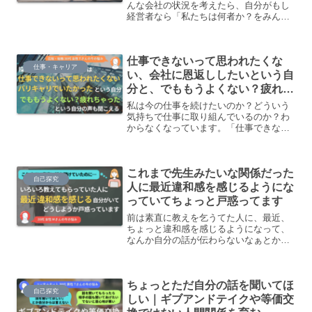
んな会社の状況を考えたら、自分がもし
経営者なら「私たちは何者か？をみんな
で話し合う」ということをやりたいと思
ったりするのですが、経営陣や他のメン
バーはあまり自分とは同じ温度感ではな
仕事できないって思われたくな
い気がします。
仕事・キャリア
い、会社に恩返ししたいという自
分と、でももうよくない？疲れち
ゃったという自分がいる
私は今の仕事を続けたいのか？どういう
気持ちで仕事に取り組んでいるのか？わ
からなくなっています。「仕事できない
って思われたくない」「会社に恩返しし
たい」「バリキャリでいたい」という自
分と、「でももうよくない？疲れちゃっ
これまで先生みたいな関係だった
た」という自分、両方がいる感じです。
自己探究
人に最近違和感を感じるようにな
っていてちょっと戸惑ってます
前は素直に教えを乞うてた人に、最近、
ちょっと違和感を感じるようになって、
なんか自分の話が伝わらないなぁとか相
手の話を素直に聞けないなぁということ
が起こってます。
ちょっとただ自分の話を聞いてほ
自己探究
しい｜ギブアンドテイクや等価交