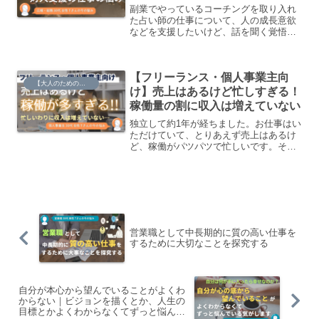
副業でやっているコーチングを取り入れ
た占い師の仕事について、人の成長意欲
などを支援したいけど、話を聞く覚悟の
ないお客さんや他責的なクライアントも
いたりする中で、この仕事難しいなとい
うのも感じています。
【フリーランス・個人事業主向
【大人のための】総合的な探究の時間
け】売上はあるけど忙しすぎる！
稼働量の割に収入は増えていない
独立して約1年が経ちました。お仕事はい
ただけていて、とりあえず売上はあるけ
ど、稼働がパツパツで忙しいです。そし
て稼働量が多い割には、収入が増えてい
るわけではなくて、このままだといろい
ろ苦しいので改善していきたいなと思っ
ています。
営業職として中長期的に質の高い仕事を
するために大切なことを探究する
自分が本心から望んでいることがよくわ
からない｜ビジョンを描くとか、人生の
目標とかよくわからなくてずっと悩んで