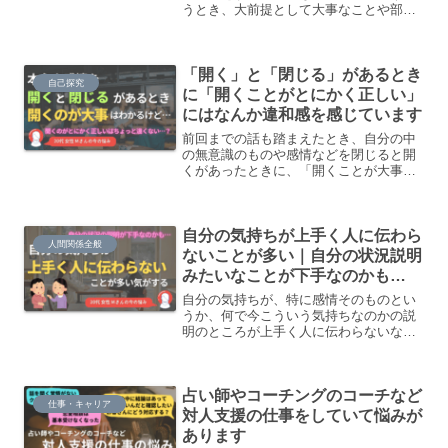
うとき、大前提として大事なことや部下
とのコミュニケーションのポイントは何
がありますか。
「開く」と「閉じる」があるとき
自己探究
に「開くことがとにかく正しい」
にはなんか違和感を感じています
前回までの話も踏まえたとき、自分の中
の無意識のものや感情などを閉じると開
くがあったときに、「開くことが大事」
「開いて表現しよう」寄りのコミュニテ
ィに所属していたときに、今の私は閉じ
る寄りだから、それがしんどいのかなぁ
自分の気持ちが上手く人に伝わら
と思いました。
人間関係全般
ないことが多い｜自分の状況説明
みたいなことが下手なのかも…
自分の気持ちが、特に感情そのものとい
うか、何で今こういう気持ちなのかの説
明のところが上手く人に伝わらないな
ぁ…ということがよく起こっています。
「あ、伝わってないなあ」みたいなにな
るんだけど、あんまり言葉が出てこない
占い師やコーチングのコーチなど
というか、どこの前提から話せばいいん
仕事・キャリア
だろうかとか、そこにモヤモヤってなる
対人支援の仕事をしていて悩みが
ことがあります。
あります