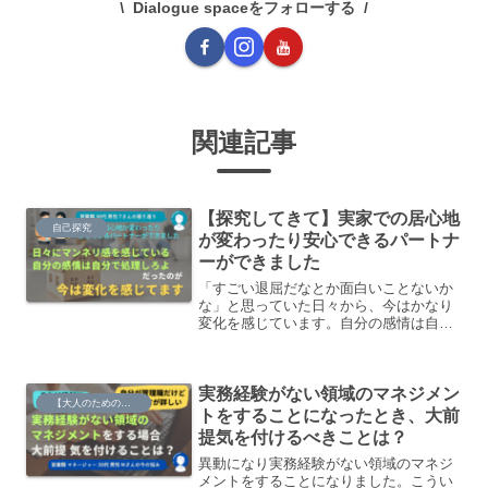
Dialogue spaceをフォローする
関連記事
【探究してきて】実家での居心地
自己探究
が変わったり安心できるパートナ
ーができました
「すごい退屈だなとか面白いことないか
な」と思っていた日々から、今はかなり
変化を感じています。自分の感情は自分
で処理しろよと思っていたところにも変
化があって、実家の家族との関係も変化
して、土台の安心感を感じながら生きて
実務経験がない領域のマネジメン
いるし、今 新しく出会ったパートナーと
【大人のための】総合的な探究の時間
は本当に深い関係性を築けている感じも
トをすることになったとき、大前
あり、日々充足感や楽しさがあります。
提気を付けるべきことは？
異動になり実務経験がない領域のマネジ
メントをすることになりました。こうい