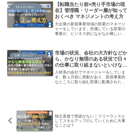
【転職当たり前×売り手市場の現
ないといけないですよね。そのあたりと
【大人のための】総合的な探究の時間
かもですし、中長期的に質の高い仕事を
在】管理職・リーダー層が知って
していくために大事なことを考えたいで
おくべき マネジメントの考え方
す。
大企業の新規事業領域の部署のマネージ
ャーをしています。所属している部署の
事業が、ビジネス的になかなか難しい状
況で…お客さまから評判があまり良くな
い商品を、でも何とか売らなきゃいけな
いような状況です。できることは、とに
市場の状況、会社の大方針などか
かく提案量を増やすというような、気合
仕事・キャリア
と根性で頑張るようなことくらいだけ
ら、かなり無理のある状況で日々
ど、それを部下に言うのかどうか。どう
の仕事に取り組まないといけな
働きかけていけばいいのか。行き詰って
い。お客様にも喜ばれない。そん
います。
人材系の会社でマネージャーをしていま
な状況でどうしたらよいのか
す。数ヵ月前に異動があり、新規事業的
なところに取り組む部署に配属されたの
ですが、市場の状況、会社の大方針など
から、かなり無理のある状況で日々の仕
事に取り組まないといけない。お客様に
も喜ばれない。メンバーも辛そう。そん
な状況です。
独立直後で実績がない｜フリーランスと
してスキルアップのしていくために大事
なことは？