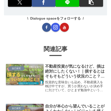
Dialogue spaceをフォローする
関連記事
不動産投資が気になるけど、損は
自己探究
絶対にしたくない！｜損するとは
そもそもどういう状況のこと？
【大人のための】総合的な探究の
投資的な意味合いも込め、不動産購入を
時間
検討中ですが、買うか買わないか決め手
に欠けていて、ひとまず勉強中というフ
ェーズです。そんなに結果として儲から
なくてもいいんですけど、絶対に損だけ
はしたくない！という気持ちが強くあり
自分が本心から望んでいることが
ます。
自己探究