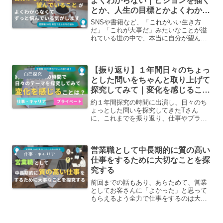
よくわからない｜ビジョンを描く
とか、人生の目標とかよくわから
なくてずっと悩んでいる気がしま
SNSや書籍など、「これがいい生き方
す
だ」「これが大事だ」みたいなことが溢
れている世の中で、本当に自分が望んで
いることがよくわからず、ずっと悩んで
いる気がします。自分が本心から望んで
いることがよくわからなくなっちゃうの
【振り返り】１年間日々のちょっ
は何故なのでしょうか。
自己探究
とした問いをちゃんと取り上げて
探究してみて｜変化を感じること
は何かありますか？
約１年間探究の時間に出演し、日々のち
ょっとした問いを探究してきたTさん
に、これまでを振り返り、仕事やプライ
ベートで変化を感じていることをお話し
ていただきました。
営業職として中長期的に質の高い
仕事・キャリア
仕事をするために大切なことを探
究する
前回までの話もあり、あらためて、営業
としてお客さんに「よかった」と思って
もらえるよう全力で仕事をするのは大事
だなと思いました。でも何でもかんでも
全力でやろうとしたら、当然時間は足り
なくなるわけで、そこのバランスは考え