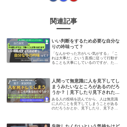
関連記事
いい判断をするため必要な自分な
自己探究
りの吟味って？
「なんかやった方がいい気がする」「こ
れは大事だ」という直感に従って行動す
ることも大事にしているのですが、ただ
時に、なんでこれやっているんだっ
け…？となることもあって。そのあた
り、これでいいのかなってちょっと頭の
人間って無意識に人を見下してし
中が整理できていない感じがあります。
親子・家族関係
まうみたいなところがあるのだろ
うか？｜見下したり見下されたく
ないと1人でいろいろ考えていた
ある人の投稿を読んでから、人は無意識
ら混乱してきました
に人のことを見下してしまうことがある
のだろうかとか、見下したり、見下され
たりしたくないときに自分はどうしたら
いいのだろうかとか、1人でいろいろ考え
始めてしまい、結論も出ず、混乱してい
失敗したくないという気持ちはど
ます。