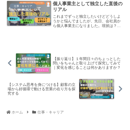
個人事業主として独立した直後の
化していくのか、探究したいです。
仕事・キャリア
リアル
これまでずっと独立したいけどどうしよ
うかと悩んでましたが、先日、会社員か
ら個人事業主になりました。現状は？ポ
ジティブな変化は？見えてきた課題は？
みたいな独立したてのリアルなところ
を、お話しながら整理していきたいで
す。
【振り返り】１年間日々のちょっとした
問いをちゃんと取り上げて探究してみて
｜変化を感じることは何かありますか？
【システム思考を身につける】顧客の立
場から好循環で動ける営業の在り方を探
究する
ホーム
仕事・キャリア