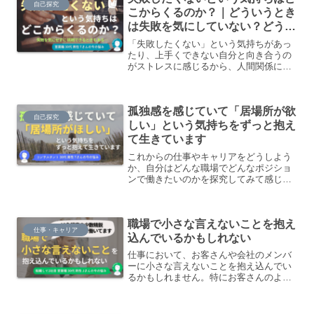
自己探究
こからくるのか？｜どういうとき
は失敗を気にしていない？どうい
うときは失敗を気にして失敗する
「失敗したくない」という気持ちがあっ
ようなことを避ける？
たり、上手くできない自分と向き合うの
がストレスに感じるから、人間関係に対
して、無意識に受身的になったりしてい
る気がします。一方で、何でもかんでも
失敗したくないからチャレンジしないわ
孤独感を感じていて「居場所が欲
けでもない気がして…どういうときは失
自己探究
敗を気にしていないのか、どういうとき
しい」という気持ちをずっと抱え
は失敗を気にして失敗するようなことを
て生きています
避けるのか、このあたりをもっと探究し
てみたいです。
これからの仕事やキャリアをどうしよう
か、自分はどんな職場でどんなポジショ
ンで働きたいのかを探究してみて感じた
のは、自分が仕事や職場に1番求めている
のは、孤独感からくる「居場所がほし
い」という気持ちかもしれないと思いま
職場で小さな言えないことを抱え
した。
仕事・キャリア
込んでいるかもしれない
仕事において、お客さんや会社のメンバ
ーに小さな言えないことを抱え込んでい
るかもしれません。特にお客さんのよう
な相手には結構言えない感情があるなと
思っていて、違和感があったりしたと
き、どういう風にその感情を少しずつ消